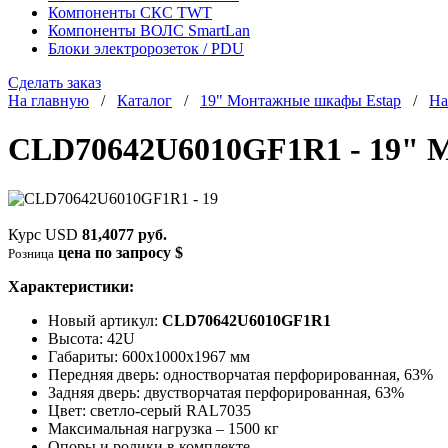
Компоненты СКС TWT
Компоненты ВОЛС SmartLan
Блоки электророзеток / PDU
Сделать заказ
На главную
/
Каталог
/
19" Монтажные шкафы Estap
/
На
CLD70642U6010GF1R1 - 19" 
Курс USD
81,4077 руб.
цена по запросу $
Розница
Характеристики:
Новый артикул:
CLD70642U6010GF1R1
Высота: 42U
Габариты: 600х1000х1967 мм
Передняя дверь: одностворчатая перфорированная, 63%
Задняя дверь: двустворчатая перфорированная, 63%
Цвет: светло-серый RAL7035
Максимальная нагрузка – 1500 кг
Опоры и ролики в комплекте