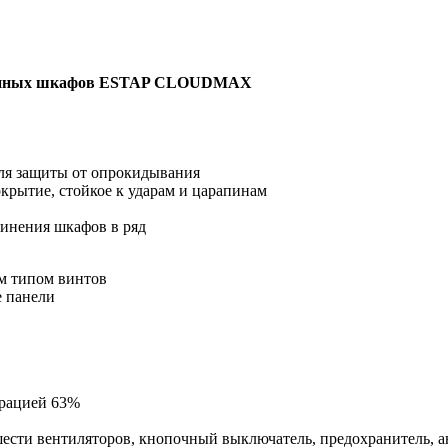
ионных шкафов ESTAP CLOUDMAX
ля защиты от опрокидывания
крытие, стойкое к ударам и царапинам
динения шкафов в ряд
им типом винтов
е панели
орацией 63%
сти вентиляторов, кнопочный выключатель, предохранитель, а