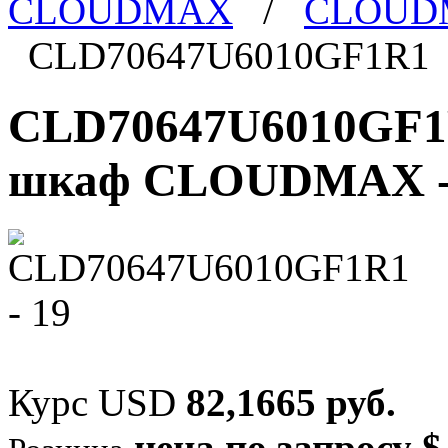
CLOUDMAX
/
CLOUDM
CLD70647U6010GF1R1
CLD70647U6010GF1
шкаф CLOUDMAX - 4
Курс USD
82,1665 руб.
цена по запросу $