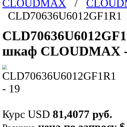
CLOUDMAX
/
CLOUDM
CLD70636U6012GF1R1
CLD70636U6012GF1
шкаф CLOUDMAX - 3
Курс USD
81,4077 руб.
цена по запросу $