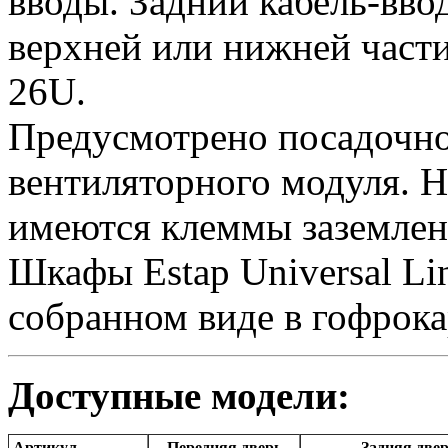
вводы. Задний кабель-вво
верхней или нижней част
26U.
Предусмотрено посадочное
вентиляторного модуля. Н
имеются клеммы заземлен
Шкафы Estap Universal Li
собранном виде в гофрока
Доступные модели:
Артикул
Передняя дверь
Задняя две