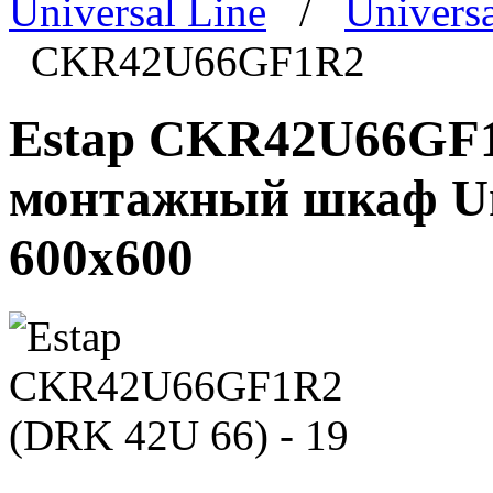
Universal Line
/
Univers
CKR42U66GF1R2
Estap CKR42U66GF1R
монтажный шкаф Univ
600x600