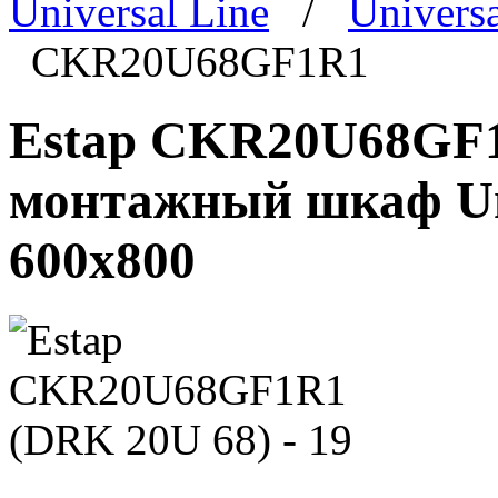
Universal Line
/
Univers
CKR20U68GF1R1
Estap CKR20U68GF1R
монтажный шкаф Univ
600x800