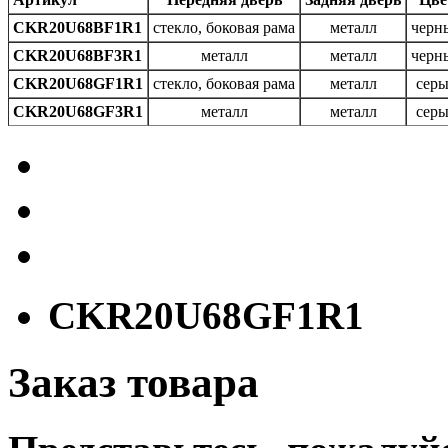
CKR20U68BF1R1
стекло, боковая рама
металл
черн
CKR20U68BF3R1
металл
металл
черн
CKR20U68GF1R1
стекло, боковая рама
металл
сер
CKR20U68GF3R1
металл
металл
сер
CKR20U68GF1R1
Заказ товара