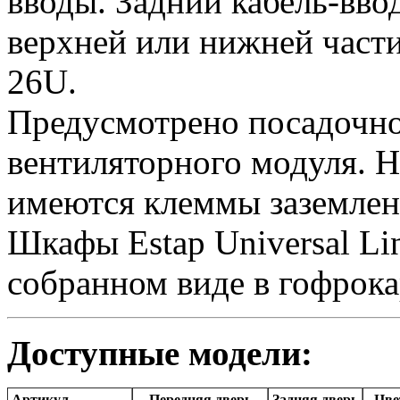
вводы. Задний кабель-вво
верхней или нижней част
26U.
Предусмотрено посадочное
вентиляторного модуля. Н
имеются клеммы заземлен
Шкафы Estap Universal Li
собранном виде в гофрока
Доступные модели:
Артикул
Передняя дверь
Задняя дверь
Цве