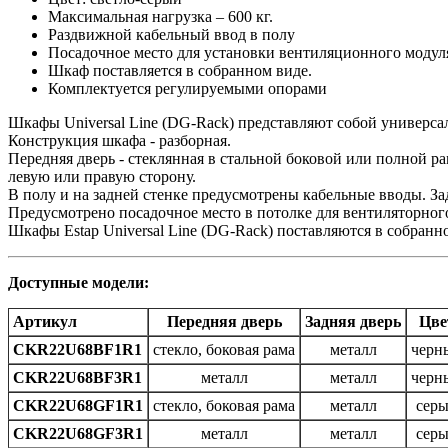
Максимальная нагрузка – 600 кг.
Раздвижной кабельный ввод в полу
Посадочное место для установки вентиляционного модул
Шкаф поставляется в собранном виде.
Комплектуется регулируемыми опорами
Шкафы Universal Line (DG-Rack) представляют собой универса
Конструкция шкафа - разборная.
Передняя дверь - стеклянная в стальной боковой или полной р
левую или правую сторону.
В полу и на задней стенке предусмотрены кабельные вводы. З
Предусмотрено посадочное место в потолке для вентиляторного
Шкафы Estap Universal Line (DG-Rack) поставляются в собранн
Доступные модели:
Артикул
Передняя дверь
Задняя дверь
Цве
CKR22U68BF1R1
стекло, боковая рама
металл
черн
CKR22U68BF3R1
металл
металл
черн
CKR22U68GF1R1
стекло, боковая рама
металл
сер
CKR22U68GF3R1
металл
металл
сер