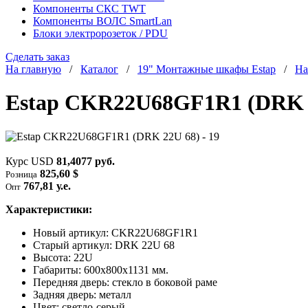
Компоненты СКС TWT
Компоненты ВОЛС SmartLan
Блоки электророзеток / PDU
Сделать заказ
На главную
/
Каталог
/
19" Монтажные шкафы Estap
/
На
Estap CKR22U68GF1R1 (DRK 22
Курс USD
81,4077 руб.
825,60 $
Розница
767,81 у.е.
Опт
Характеристики:
Новый артикул: CKR22U68GF1R1
Старый артикул: DRK 22U 68
Высота: 22U
Габариты: 600х800х1131 мм.
Передняя дверь: стекло в боковой раме
Задняя дверь: металл
Цвет: светло-серый