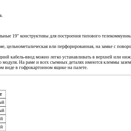
я.
льные 19" конструктивы для построения типового телекоммуник
аме, цельнометалическая или перфорированная, на замке с повор
адний кабель-ввод можно легко устанавливать в верхней или ни
 модуля. На раме и всех съемных деталях имеются клеммы зазем
ом виде в гофрокартонном ящике на палете.
т
ый
ый
ый
ый