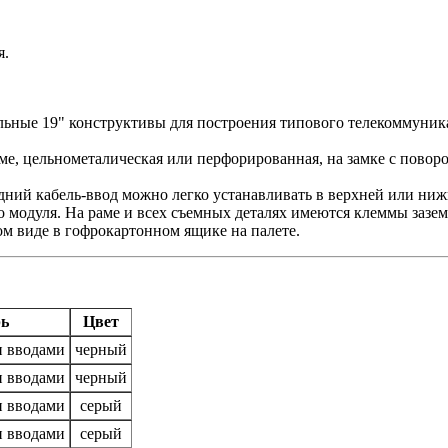
я.
льные 19" конструктивы для построения типового телекоммуник
аме, цельнометалическая или перфорированная, на замке с повор
адний кабель-ввод можно легко устанавливать в верхней или ни
 модуля. На раме и всех съемных деталях имеются клеммы зазем
ом виде в гофрокартонном ящике на палете.
рь
Цвет
и вводами
черный
и вводами
черный
и вводами
серый
и вводами
серый