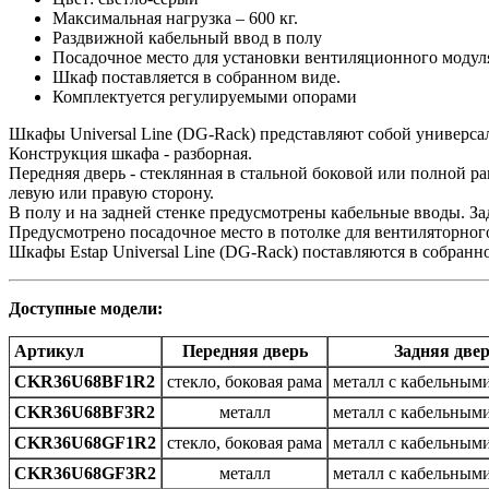
Максимальная нагрузка – 600 кг.
Раздвижной кабельный ввод в полу
Посадочное место для установки вентиляционного модул
Шкаф поставляется в собранном виде.
Комплектуется регулируемыми опорами
Шкафы Universal Line (DG-Rack) представляют собой универса
Конструкция шкафа - разборная.
Передняя дверь - стеклянная в стальной боковой или полной р
левую или правую сторону.
В полу и на задней стенке предусмотрены кабельные вводы. З
Предусмотрено посадочное место в потолке для вентиляторного
Шкафы Estap Universal Line (DG-Rack) поставляются в собранн
Доступные модели:
Артикул
Передняя дверь
Задняя две
CKR36U68BF1R2
стекло, боковая рама
металл с кабельным
CKR36U68BF3R2
металл
металл с кабельным
CKR36U68GF1R2
стекло, боковая рама
металл с кабельным
CKR36U68GF3R2
металл
металл с кабельным