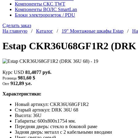
Компоненты СКС TWT
Компоненты ВОЛС SmartLan
Блоки электророзеток / PDU
Сделать заказ
На главную
/
Каталог
/
19" Монтажные шкафы Estap
/
На
Estap CKR36U68GF1R2 (DRK 36
Курс USD
81,4077 руб.
981,60 $
Розница
912,89 у.е.
Опт
Характеристики:
Новый артикул: CKR36U68GF1R2
Старый артикул: DRK 36U 68
Высота: 36U
Габариты: 600х800х1754 мм.
Передняя дверь: стекло в боковой раме
Задняя дверь: металл с 2 кабельными вводами
Цвет: светло-серый