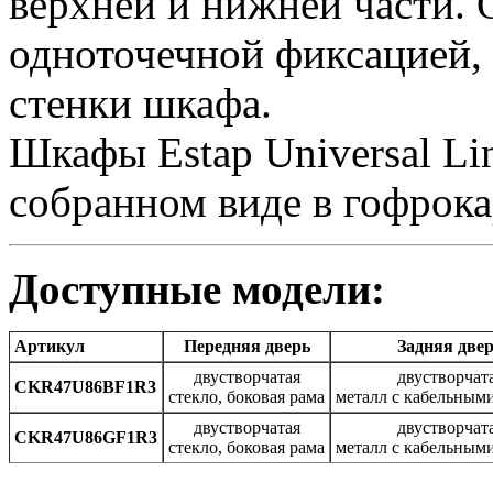
верхней и нижней части. 
одноточечной фиксацией, 
стенки шкафа.
Шкафы Estap Universal Li
собранном виде в гофрока
Доступные модели:
Артикул
Передняя дверь
Задняя две
двустворчатая
двустворчат
CKR47U86BF1R3
стекло, боковая рама
металл с кабельным
двустворчатая
двустворчат
CKR47U86GF1R3
стекло, боковая рама
металл с кабельным