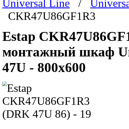
Universal Line
/
Univers
CKR47U86GF1R3
Estap CKR47U86GF1R
монтажный шкаф Un
47U - 800x600