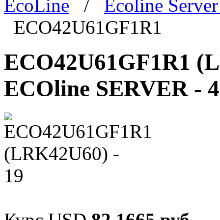
EcoLine
/
Ecoline Serve
ECO42U61GF1R1
ECO42U61GF1R1 (LR
ECOline SERVER - 4
Курс USD
82,1665 руб.