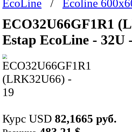
EcoLine
/
Ecoline 600x
ECO32U66GF1R1 (LR
Estap EcoLine - 32U 
Курс USD
82,1665 руб.
483,21 $