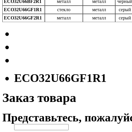
ECO32U66BF2R1
металл
металл
черны
ECO32U66GF1R1
стекло
металл
серый
ECO32U66GF2R1
металл
металл
серый
ECO32U66GF1R1
Заказ товара
Представьтесь, пожалуй