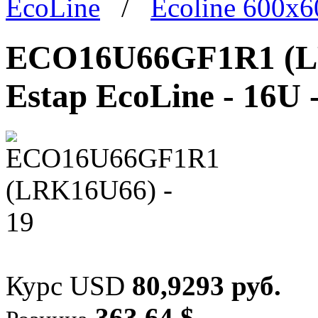
EcoLine
/
Ecoline 600x
ECO16U66GF1R1 (LR
Estap EcoLine - 16U 
Курс USD
80,9293 руб.
363,64 $