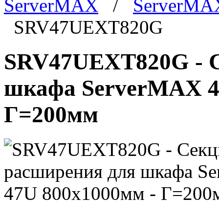
ServerMAX
/
ServerMA
SRV47UEXT820G
SRV47UEXT820G - С
шкафа ServerMAX 4
Г=200мм