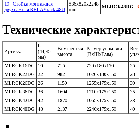
19" Стойка монтажная
536x820x2248
MLRCK48DG
3
двухрамная RELAYrack 48U
mm
Технические характерис
U
Внутренняя
Размер упаковки
Вес
Артикул
(44,45
высота
(ВхШхГ,мм)
упа
мм)
MLRCK16DG
16
715
720x180x150
25
MLRCK22DG
22
982
1020x180x150
28
MLRCK26DG
26
1159
1255x175x150
30
MLRCK36DG
36
1604
1710x175x150
35
MLRCK42DG
42
1870
1965x175x150
38
MLRCK48DG
48
2137
2240x175x150
40