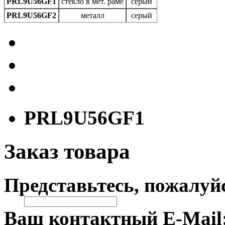
PRL9U56GF1
стекло в мет. раме
серый
PRL9U56GF2
металл
серый
PRL9U56GF1
Заказ товара
Представьтесь, пожалуй
Ваш контактный E-Mail