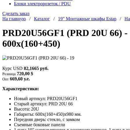
Блоки электророзеток / PDU
Сделать заказ
На главную
/
Каталог
/
19" Монтажные шкафы Estap
/
На
PRD20U56GF1 (PRD 20U 66) - 
600x(160+450)
Курс USD
82,1665 руб.
720,00 $
Розница
669,60 у.е.
Опт
Характеристики:
Новый артикул: PRD20U56GF1
Старый артикул: PRD 20U 66
Высота: 20U
Габариты: 600х(160+450)х980 мм.
Передняя дверь: стекло, с замком
Съемные боковые панели
1 пара 19" направляющих в основном корпусе, 1 пара в з