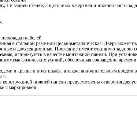
, 1 в задней стенке, 2 щеточных в верхней и нижней части зад
я.
 прокладки кабелей
янная в стальной раме или цельнометаллическая. Дверь может б
ионные и двухсекционные. Последние имеют откидную заднюю с
емная, используется в качестве монтажной панели. При установке
т минммума физических усилий, обеспечивая сокращение времени
одами в крыше и полу шкафа, а также дополнительным вводом в
ля.
его конструкцией нижней панели предусмотрены отверстия для у
е с маркировкой.