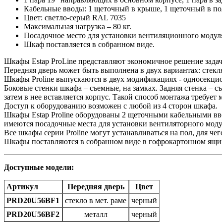
Кабельные вводы: 1 щеточный в крыше, 1 щеточный в полу
Цвет: светло-серый RAL 7035
Максимальная нагрузка – 80 кг.
Посадочное место для установки вентиляционного модул
Шкаф поставляется в собранном виде.
Шкафы Estap ProLine представляют экономичное решение задач
Передняя дверь может быть выполнена в двух вариантах: стекл
Шкафы Proline выпускаются в двух модификациях - односекц
Боковые стенки шкафа – съемные, на замках. Задняя стенка – съ
затем в нее вставляется корпус. Такой способ монтажа требуе
Доступ к оборудованию возможен с любой из 4 сторон шкафа.
Шкафы Estap Proline оборудованы 2 щеточными кабельными вв
имеются посадочные места для установки вентиляторного моду
Все шкафы серии Proline могут устанавливаться на пол, для ч
Шкафы поставляются в собранном виде в гофрокартонном ящик
Доступные модели:
Артикул
Передняя дверь
Цвет
PRD20U56BF1
стекло в мет. раме
черный
PRD20U56BF2
металл
черный