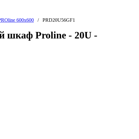
PROline 600x600
/ PRD20U56GF1
шкаф Proline - 20U -