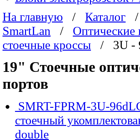
На главную
/
Каталог
SmartLan
/
Оптические 
стоечные кроссы
/ 3U - 
19" Стоечные оптиче
портов
SMRT-FPRM-3U-96dLC/U
стоечный укомплектова
double