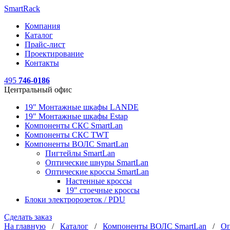
SmartRack
Компания
Каталог
Прайс-лист
Проектирование
Контакты
495
746-0186
Центральный офис
19" Монтажные шкафы LANDE
19" Монтажные шкафы Estap
Компоненты СКС SmartLan
Компоненты СКС TWT
Компоненты ВОЛС SmartLan
Пигтейлы SmartLan
Оптические шнуры SmartLan
Оптические кроссы SmartLan
Настенные кроссы
19" стоечные кроссы
Блоки электророзеток / PDU
Сделать заказ
На главную
/
Каталог
/
Компоненты ВОЛС SmartLan
/
Оп