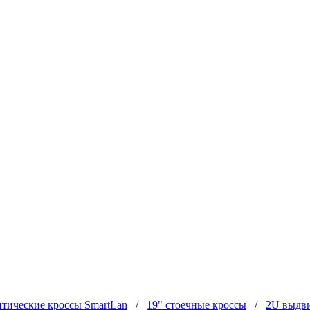
тические кроссы SmartLan
/
19" стоечные кроссы
/
2U выдв