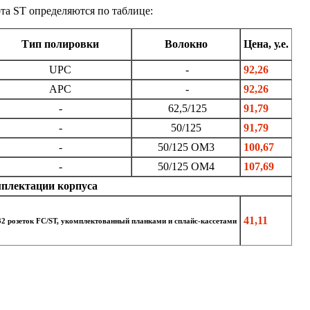
та ST определяются по таблице:
Тип полировки
Волокно
Цена, у.е.
UPC
-
92,26
APC
-
92,26
-
62,5/125
91,79
-
50/125
91,79
-
50/125 OM3
100,67
-
50/125 OM4
107,69
плектации корпуса
41,11
32 розеток FC/ST, укомплектованный планками и сплайс-кассетами