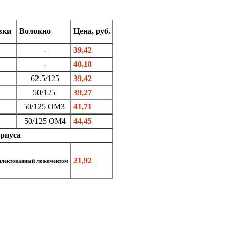
вки
Волокно
Цена, руб.
-
39,42
-
40,18
62.5/125
39,42
50/125
39,27
50/125 OM3
41,71
50/125 OM4
44,45
рпуса
21,92
мплектованный ложементом