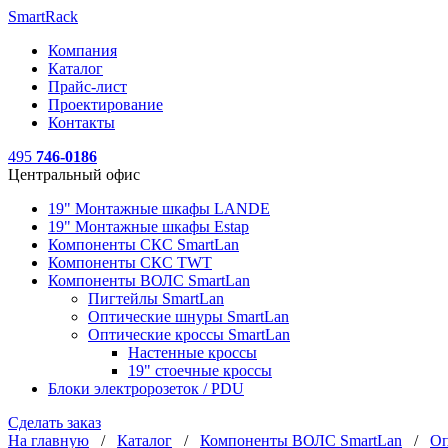
SmartRack
Компания
Каталог
Прайс-лист
Проектирование
Контакты
495
746-0186
Центральный офис
19" Монтажные шкафы LANDE
19" Монтажные шкафы Estap
Компоненты СКС SmartLan
Компоненты СКС TWT
Компоненты ВОЛС SmartLan
Пигтейлы SmartLan
Оптические шнуры SmartLan
Оптические кроссы SmartLan
Настенные кроссы
19" стоечные кроссы
Блоки электророзеток / PDU
Сделать заказ
На главную
/
Каталог
/
Компоненты ВОЛС SmartLan
/
Оп