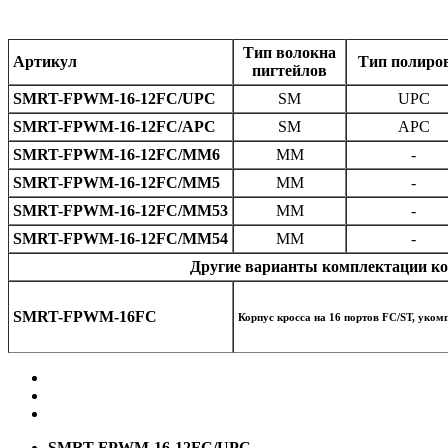
Тип волокна
Артикул
Тип полиро
пигтейлов
SMRT-FPWM-16-12FC/UPC
SM
UPC
SMRT-FPWM-16-12FC/APC
SM
APC
SMRT-FPWM-16-12FC/MM6
MM
-
SMRT-FPWM-16-12FC/MM5
MM
-
SMRT-FPWM-16-12FC/MM53
MM
-
SMRT-FPWM-16-12FC/MM54
MM
-
Другие варианты комплектации ко
SMRT-FPWM-16FC
Корпус кросса на 16 портов FC/ST, уко
SMRT-FPWM-16-12FC/UPC