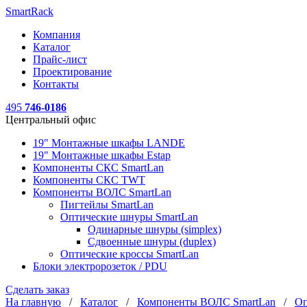
SmartRack
Компания
Каталог
Прайс-лист
Проектирование
Контакты
495
746-0186
Центральный офис
19" Монтажные шкафы LANDE
19" Монтажные шкафы Estap
Компоненты СКС SmartLan
Компоненты СКС TWT
Компоненты ВОЛС SmartLan
Пигтейлы SmartLan
Оптические шнуры SmartLan
Одинарные шнуры (simplex)
Сдвоенные шнуры (duplex)
Оптические кроссы SmartLan
Блоки электророзеток / PDU
Сделать заказ
На главную
/
Каталог
/
Компоненты ВОЛС SmartLan
/
Оп