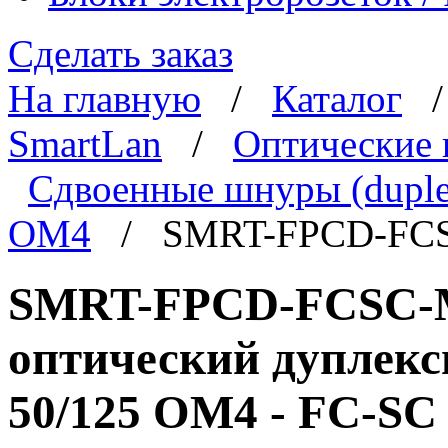
Сделать заказ
На главную
/
Каталог
SmartLan
/
Оптические
Сдвоенные шнуры (duple
OM4
/ SMRT-FPCD-FC
SMRT-FPCD-FCSC-
оптический дуплек
50/125 OM4 - FC-SC 