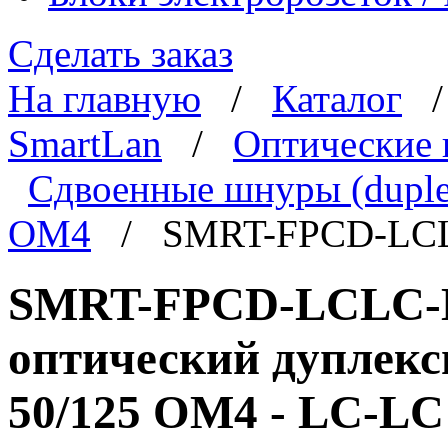
Сделать заказ
На главную
/
Каталог
SmartLan
/
Оптические
Сдвоенные шнуры (duple
OM4
/ SMRT-FPCD-LC
SMRT-FPCD-LCLC-
оптический дуплек
50/125 OM4 - LC-LC 