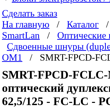
Сделать заказ
На главную
/
Каталог
SmartLan
/
Оптические
Сдвоенные шнуры (duple
OM1
/ SMRT-FPCD-FC
SMRT-FPCD-FCLC-
оптический дуплек
62,5/125 - FC-LC - P