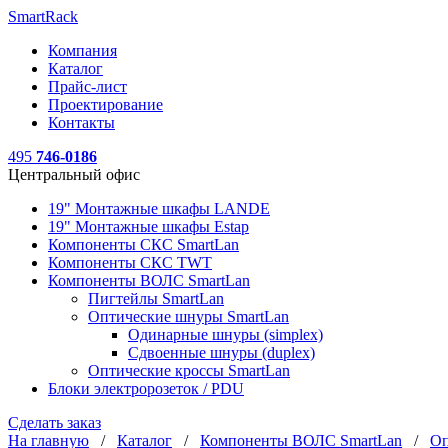
SmartRack
Компания
Каталог
Прайс-лист
Проектирование
Контакты
495
746-0186
Центральный офис
19" Монтажные шкафы LANDE
19" Монтажные шкафы Estap
Компоненты СКС SmartLan
Компоненты СКС TWT
Компоненты ВОЛС SmartLan
Пигтейлы SmartLan
Оптические шнуры SmartLan
Одинарные шнуры (simplex)
Сдвоенные шнуры (duplex)
Оптические кроссы SmartLan
Блоки электророзеток / PDU
Сделать заказ
На главную
/
Каталог
/
Компоненты ВОЛС SmartLan
/
Оп