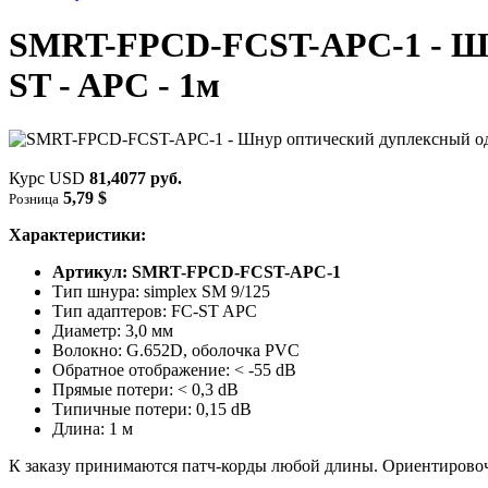
SMRT-FPCD-FCST-APC-1 - Шну
ST - APC - 1м
Курс USD
81,4077 руб.
5,79 $
Розница
Характеристики:
Артикул: SMRT-FPCD-FCST-APC-1
Тип шнура: simplex SM 9/125
Тип адаптеров: FC-ST APC
Диаметр: 3,0 мм
Волокно: G.652D, оболочка PVC
Обратное отображение: < -55 dB
Прямые потери: < 0,3 dB
Типичные потери: 0,15 dB
Длина: 1 м
К заказу принимаются патч-корды любой длины. Ориентировоч