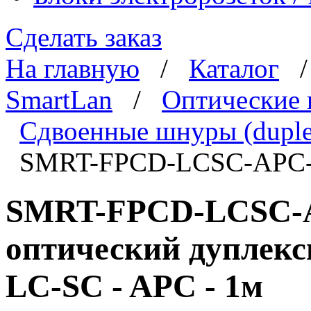
Сделать заказ
На главную
/
Каталог
SmartLan
/
Оптические
Сдвоенные шнуры (duple
SMRT-FPCD-LCSC-APC
SMRT-FPCD-LCSC-A
оптический дуплекс
LC-SC - APC - 1м