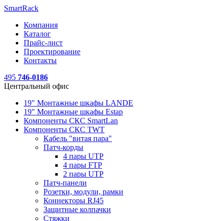
SmartRack
Компания
Каталог
Прайс-лист
Проектирование
Контакты
495
746-0186
Центральный офис
19" Монтажные шкафы LANDE
19" Монтажные шкафы Estap
Компоненты СКС SmartLan
Компоненты СКС TWT
Кабель "витая пара"
Патч-корды
4 пары UTP
4 пары FTP
2 пары UTP
Патч-панели
Розетки, модули, рамки
Коннекторы RJ45
Защитные колпачки
Стяжки