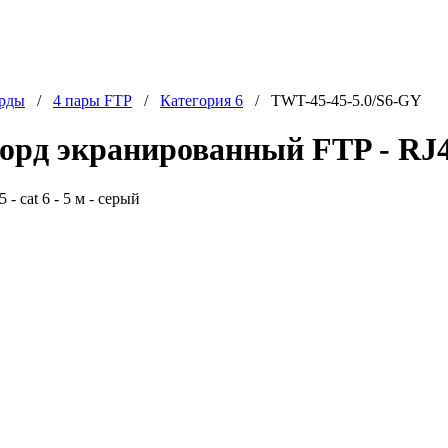
орды
/
4 пары FTP
/
Категория 6
/ TWT-45-45-5.0/S6-GY
рд экранированный FTP - RJ45 