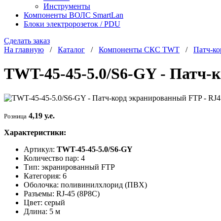
Инструменты
Компоненты ВОЛС SmartLan
Блоки электророзеток / PDU
Сделать заказ
На главную
/
Каталог
/
Компоненты СКС TWT
/
Патч-к
TWT-45-45-5.0/S6-GY - Патч-ко
4,19 у.е.
Розница
Характеристики:
Артикул:
TWT-45-45-5.0/S6-GY
Количество пар: 4
Тип: экранированный FTP
Категория: 6
Оболочка: поливинилхлорид (ПВХ)
Разъемы: RJ-45 (8P8C)
Цвет: серый
Длина: 5 м