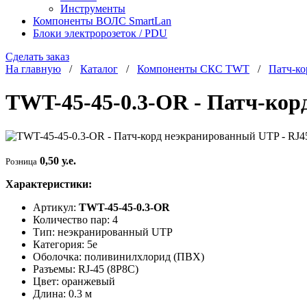
Инструменты
Компоненты ВОЛС SmartLan
Блоки электророзеток / PDU
Сделать заказ
На главную
/
Каталог
/
Компоненты СКС TWT
/
Патч-к
TWT-45-45-0.3-OR - Патч-корд
0,50 у.е.
Розница
Характеристики:
Артикул:
TWT-45-45-0.3-OR
Количество пар: 4
Тип: неэкранированный UTP
Категория: 5e
Оболочка: поливинилхлорид (ПВХ)
Разъемы: RJ-45 (8P8C)
Цвет: оранжевый
Длина: 0.3 м