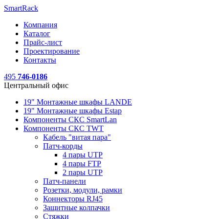
SmartRack
Компания
Каталог
Прайс-лист
Проектирование
Контакты
495
746-0186
Центральный офис
19" Монтажные шкафы LANDE
19" Монтажные шкафы Estap
Компоненты СКС SmartLan
Компоненты СКС TWT
Кабель "витая пара"
Патч-корды
4 пары UTP
4 пары FTP
2 пары UTP
Патч-панели
Розетки, модули, рамки
Коннекторы RJ45
Защитные колпачки
Стяжки