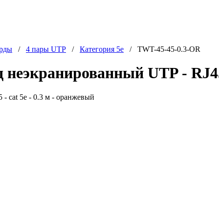
орды
/
4 пары UTP
/
Категория 5e
/ TWT-45-45-0.3-OR
 неэкранированный UTP - RJ45 -