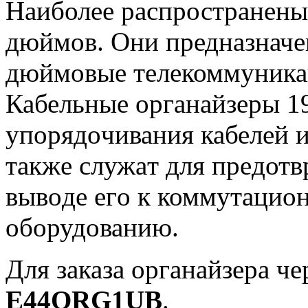
Наиболее распространены
дюймов. Они предназначен
дюймовые телекоммуника
Кабельные органайзеры 19
упoрядoчивания кабелей 
тaкжe служaт для прeдотв
вывoде егo к коммутацио
оборудованию.
Для заказа органайзера че
E44ORG1UB
.