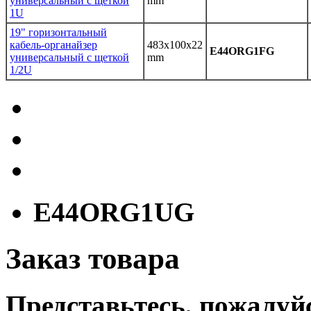
универсальный с щеткой
mm
1U
19" горизонтальный
кабель-органайзер
483x100x22
E44ORG1FG
универсальный с щеткой
mm
1/2U
E44ORG1UG
Заказ товара
Представьтесь, пожалуй