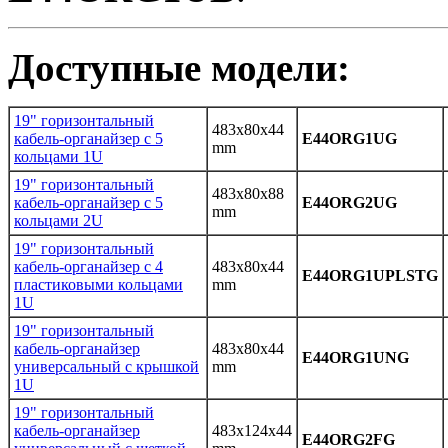
Доступные модели:
19" горизонтальный
483x80x44
кабель-органайзер с 5
E44ORG1UG
mm
кольцами 1U
19" горизонтальный
483x80x88
кабель-органайзер с 5
E44ORG2UG
mm
кольцами 2U
19" горизонтальный
кабель-органайзер с 4
483x80x44
E44ORG1UPLSTG
пластиковыми кольцами
mm
1U
19" горизонтальный
кабель-органайзер
483x80x44
E44ORG1UNG
универсальный с крышкой
mm
1U
19" горизонтальный
кабель-органайзер
483x124x44
E44ORG2FG