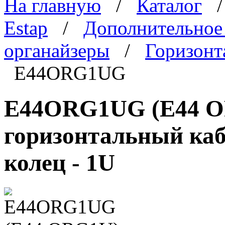
На главную
/
Каталог
Estap
/
Дополнительное
органайзеры
/
Горизонт
E44ORG1UG
E44ORG1UG (E44 OR
горизонтальный каб
колец - 1U