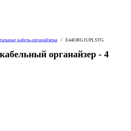
тальные кабель-органайзеры
/ E44ORG1UPLSTG
абельный органайзер - 4