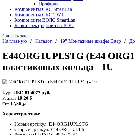
Профили
Компоненты СКС SmartLan
Компоненты СКС TWT
Компоненты ВОЛС SmartLan
Блоки электророзеток / PDU
Сделать заказ
На главную
/
Каталог
/
19" Монтажные шкафы Estap
/
До
E44ORG1UPLSTG (E44 ORG1UPL
пластиковых кольца - 1U
Курс USD
81,4077 руб.
19,20 $
Розница
17,86 у.е.
Опт
Характеристики:
Новый артикул: E44ORG1UPLSTG
Старый артикул: E44 ORG1UPLST
Размеры (ШхГхВ)
-
483x80x44