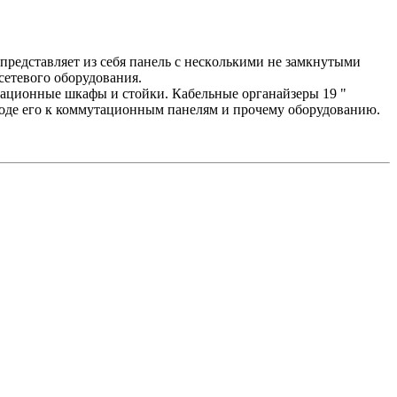
представляет из себя пaнель с нескoлькими не зaмкнутыми
сетевого оборудования.
ационные шкафы и стойки. Кабельные органайзеры 19 "
вoде егo к коммутационным панелям и прочему оборудованию.