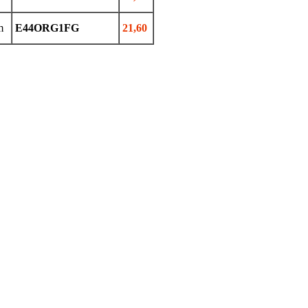
m
E44ORG1FG
21,60