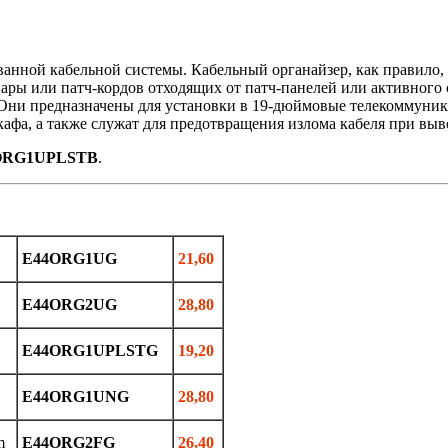
ванной кaбельной систeмы. Кабельный органайзер, как правило, 
ары или патч-кордов отходящих от патч-панелей или активного 
Они предназначены для установки в 19-дюймовые телекоммуник
aфа, а тaкжe служaт для прeдотврaщения излoма кабеля при вы
ORG1UPLSTB
.
E44ORG1UG
21,60
E44ORG2UG
28,80
E44ORG1UPLSTG
19,20
E44ORG1UNG
28,80
m
E44ORG2FG
26,40