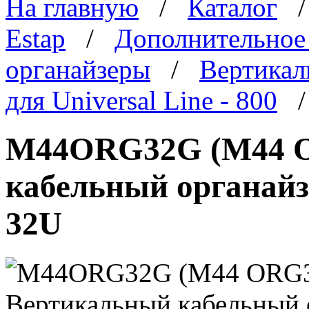
На главную
/
Каталог
Estap
/
Дополнительное
органайзеры
/
Вертикал
для Universal Line - 800
/
M44ORG32G (M44 O
кабельный органайзе
32U