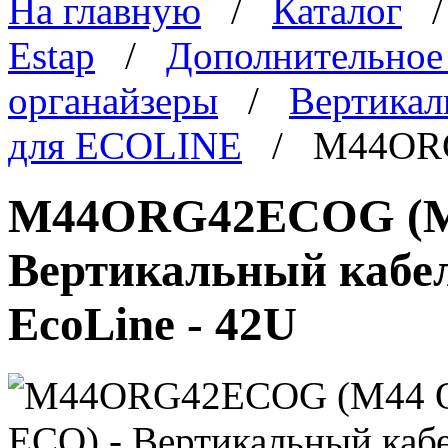
На главную
/
Каталог
Estap
/
Дополнительное
органайзеры
/
Вертикал
для ECOLINE
/ M44OR
M44ORG42ECOG (M
Вертикальный кабел
EcoLine - 42U