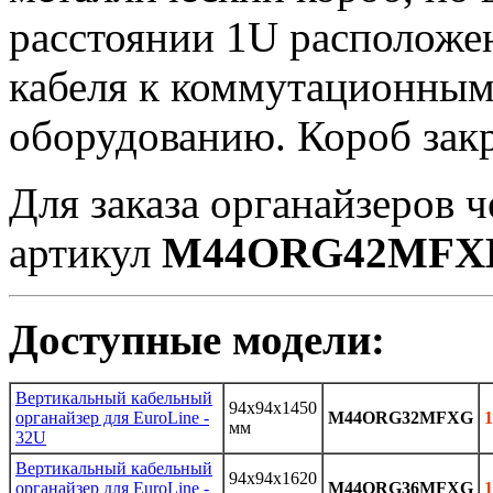
расстоянии 1U расположе
кабеля к коммутационным
оборудованию. Короб зак
Для заказа органайзеров ч
артикул
M44ORG42MFX
Доступные модели:
Вертикальный кабельный
94x94x1450
органайзер для EuroLine -
M44ORG32MFXG
1
мм
32U
Вертикальный кабельный
94x94x1620
органайзер для EuroLine -
M44ORG36MFXG
1