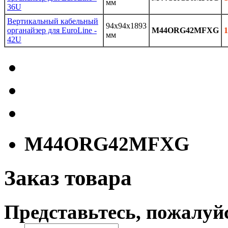
мм
36U
Вертикальный кабельный
94x94x1893
органайзер для EuroLine -
M44ORG42MFXG
1
мм
42U
M44ORG42MFXG
Заказ товара
Представьтесь, пожалуй