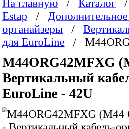
На главную
/
Каталог
Estap
/
Дополнительное
органайзеры
/
Вертикал
для EuroLine
/ M44ORG
M44ORG42MFXG (M
Вертикальный кабел
EuroLine - 42U