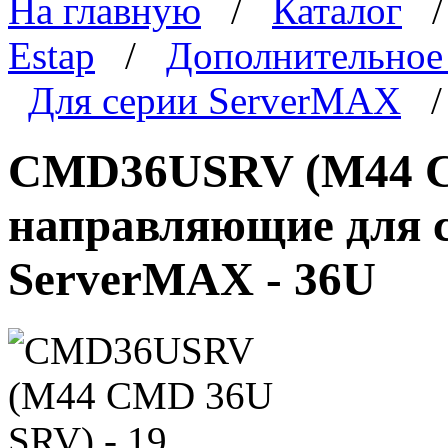
На главную
/
Каталог
Estap
/
Дополнительное
Для серии ServerMAX
/
CMD36USRV (M44 C
направляющие для 
ServerMAX - 36U