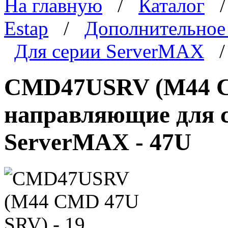
На главную
/
Каталог
Estap
/
Дополнительное
Для серии ServerMAX
/
CMD47USRV (M44 C
направляющие для 
ServerMAX - 47U