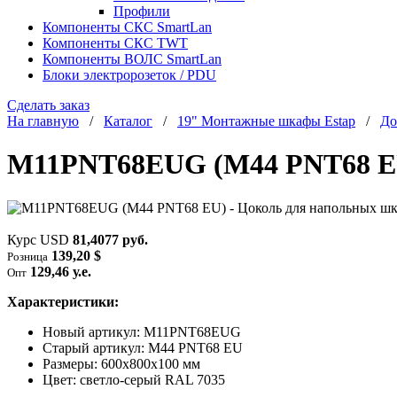
Профили
Компоненты СКС SmartLan
Компоненты СКС TWT
Компоненты ВОЛС SmartLan
Блоки электророзеток / PDU
Сделать заказ
На главную
/
Каталог
/
19" Монтажные шкафы Estap
/
До
M11PNT68EUG (M44 PNT68 EU)
Курс USD
81,4077 руб.
139,20 $
Розница
129,46 у.е.
Опт
Характеристики:
Новый артикул: M11PNT68EUG
Старый артикул: M44 PNT68 EU
Размеры: 600х800x100 мм
Цвет: светло-серый RAL 7035