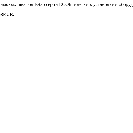
юймовых шкафов Estap серии ECOline легки в установке и обору
8EUB.