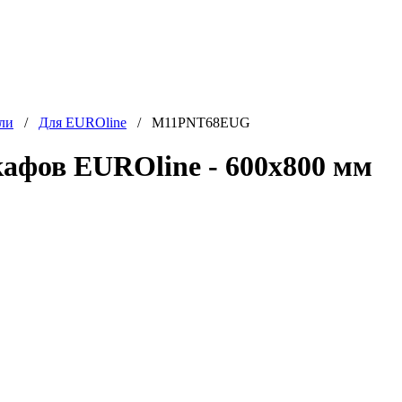
ли
/
Для EUROline
/ M11PNT68EUG
фов EUROline - 600x800 мм