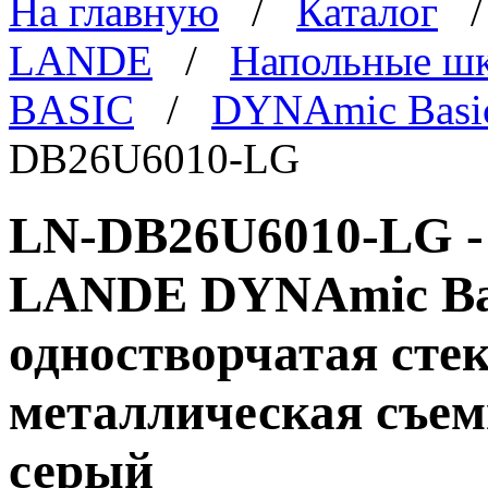
На главную
/
Каталог
LANDE
/
Напольные ш
BASIC
/
DYNAmic Basi
DB26U6010-LG
LN-DB26U6010-LG -
LANDE DYNAmic Basi
одностворчатая стек
металлическая съем
серый