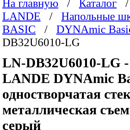
На главную
/
Каталог
LANDE
/
Напольные ш
BASIC
/
DYNAmic Basi
DB32U6010-LG
LN-DB32U6010-LG -
LANDE DYNAmic Basi
одностворчатая стек
металлическая съем
серый