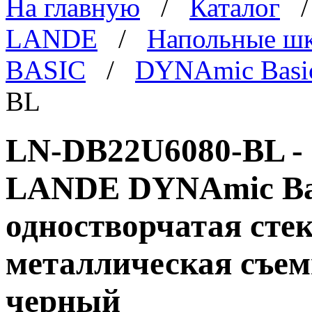
На главную
/
Каталог
LANDE
/
Напольные ш
BASIC
/
DYNAmic Basi
BL
LN-DB22U6080-BL -
LANDE DYNAmic Basi
одностворчатая стек
металлическая съем
черный