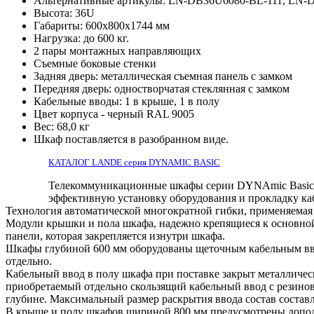
Альтернативные артикулы: LN-DB36U6080-BL-111, L
Высота: 36U
Габариты: 600х800x1744 мм
Нагрузка: до 600 кг.
2 пары монтажных направляющих
Съемные боковые стенки
Задняя дверь: металлическая съемная панель с замком
Передняя дверь: одностворчатая стеклянная с замком
Кабельные вводы: 1 в крыше, 1 в полу
Цвет корпуса - черный RAL 9005
Вес: 68,0 кг
Шкаф поставляется в разобранном виде.
КАТАЛОГ LANDE серия DYNAMIC BASIC
Телекоммуникационные шкафы серии DYNAmic Basic о
эффективную установку оборудования и прокладку каб
Технология автоматической многократной гибки, применяемая 
Модули крышки и пола шкафа, надежно крепящиеся к основной
панели, которая закрепляется изнутри шкафа.
Шкафы глубиной 600 мм оборудованы щеточным кабельным вво
отдельно.
Кабельный ввод в полу шкафа при поставке закрыт металличе
приобретаемый отдельно скользящий кабельный ввод с резино
глубине. Максимальный размер раскрытия ввода состав состав
В крыше и полу шкафов шириной 800 мм предусмотрены допол