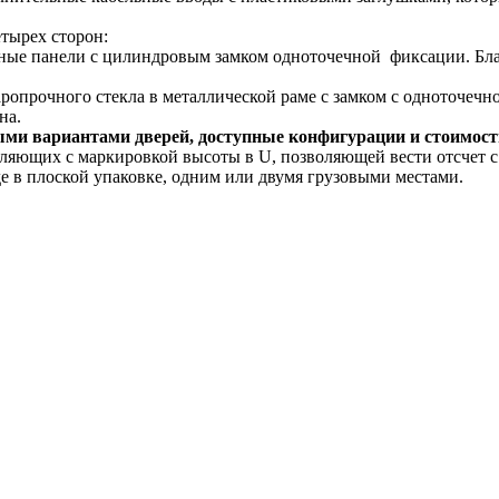
етырех сторон:
емные панели с цилиндровым замком одноточечной фиксации. Бл
даропрочного стекла в металлической раме с замком с одноточеч
на.
ыми вариантами дверей, доступные конфигурации и стоимост
яющих с маркировкой высоты в U, позволяющей вести отсчет с
 в плоской упаковке, одним или двумя грузовыми местами.