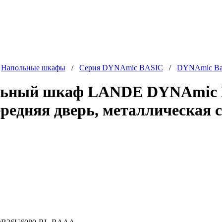
/
Напольные шкафы
/
Серия DYNAmic BASIC
/
DYNAmic Bas
льный шкаф LANDE DYNAmic Ba
редняя дверь, металлическая 