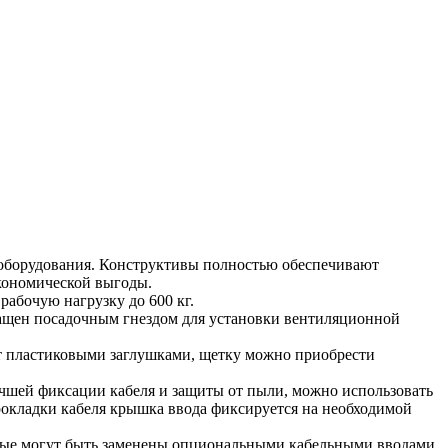
оборудования. Конструктивы полностью обеспечивают
экономической выгоды.
абочую нагрузку до 600 кг.
ащен посадочным гнездом для установки вентиляционной
т пластиковыми заглушками, щетку можно приобрести
учшей фиксации кабеля и защиты от пыли, можно использовать
окладки кабеля крышка ввода фиксируется на необходимой
рые могут быть заменены опциональными кабельными вводами