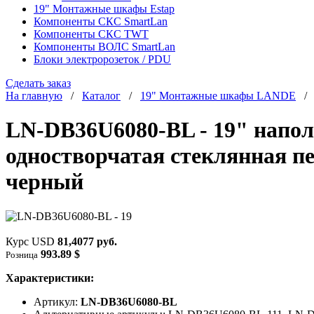
19" Монтажные шкафы Estap
Компоненты СКС SmartLan
Компоненты СКС TWT
Компоненты ВОЛС SmartLan
Блоки электророзеток / PDU
Сделать заказ
На главную
/
Каталог
/
19" Монтажные шкафы LANDE
LN-DB36U6080-BL - 19" напо
одностворчатая стеклянная пе
черный
Курс USD
81,4077 руб.
993.89 $
Розница
Характеристики:
Артикул:
LN-DB36U6080-BL