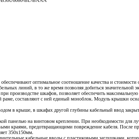
N-DB36U6080-BL-BAAA
беспечивают оптимальное соотношение качества и стоимости 
ельных линий, в то же время позволяя добиться значительной 
при производстве шкафов, позволяет обеспечить максимальную р
 раме, составляют с ней единый моноблок. Модуль крышки осн
дом в крыше, в шкафах другой глубины кабельный ввод закры
ской панелью на винтовом креплении. При необходимости для л
выми краями, предотвращающими повреждение кабеля. После пр
ляет 350х150мм.
нительные кабельные вводы с пластиковыми заглушками, кото