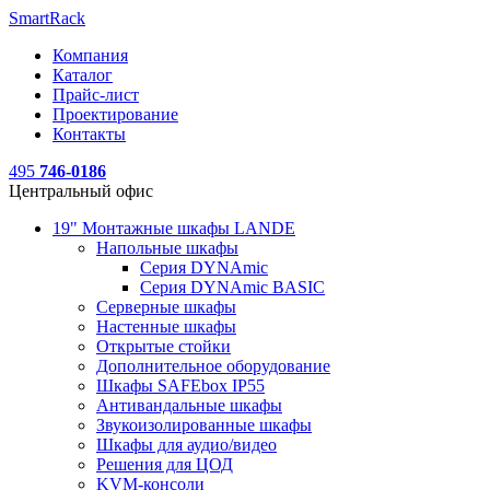
SmartRack
Компания
Каталог
Прайс-лист
Проектирование
Контакты
495
746-0186
Центральный офис
19" Монтажные шкафы LANDE
Напольные шкафы
Серия DYNAmic
Серия DYNAmic BASIC
Серверные шкафы
Настенные шкафы
Открытые стойки
Дополнительное оборудование
Шкафы SAFEbox IP55
Антивандальные шкафы
Звукоизолированные шкафы
Шкафы для аудио/видео
Решения для ЦОД
KVM-консоли