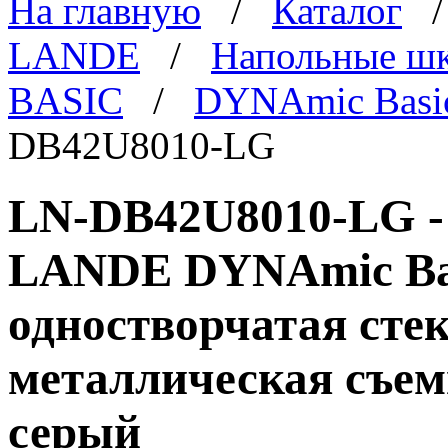
На главную
/
Каталог
LANDE
/
Напольные ш
BASIC
/
DYNAmic Basi
DB42U8010-LG
LN-DB42U8010-LG -
LANDE DYNAmic Basi
одностворчатая стек
металлическая съем
серый