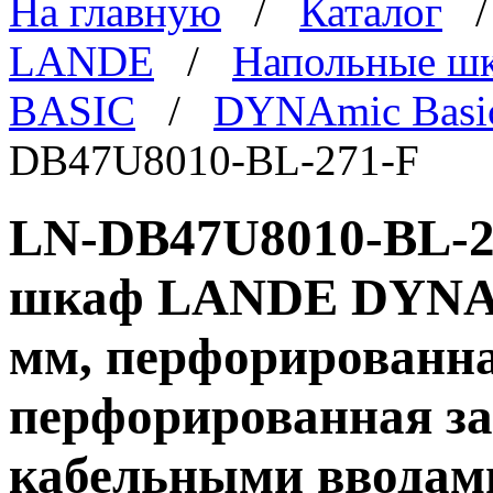
На главную
/
Каталог
LANDE
/
Напольные ш
BASIC
/
DYNAmic Basi
DB47U8010-BL-271-F
LN-DB47U8010-BL-27
шкаф LANDE DYNAmi
мм, перфорированна
перфорированная за
кабельными вводам