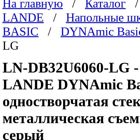
На главную
/
Каталог
LANDE
/
Напольные ш
BASIC
/
DYNAmic Basi
LG
LN-DB32U6060-LG -
LANDE DYNAmic Basi
одностворчатая стек
металлическая съем
серый