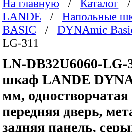
На главную
/
Каталог
LANDE
/
Напольные ш
BASIC
/
DYNAmic Basi
LG-311
LN-DB32U6060-LG-3
шкаф LANDE DYNAmi
мм, одностворчатая
передняя дверь, ме
задняя панель, серы