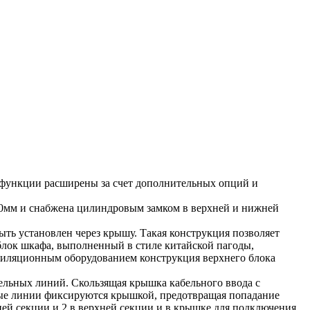
 функции расширены за счет дополнительных опций и
4,0мм и снабжена цилиндровым замком в верхней и нижней
ь установлен через крышу. Такая конструкция позволяет
блок шкафа, выполненный в стиле китайской пагоды,
тиляционным оборудованием конструкция верхнего блока
льных линий. Скользящая крышка кабельного ввода с
ные линии фиксируются крышкой, предотвращая попадание
й секции и 2 в верхней секции и в крышке для подключения