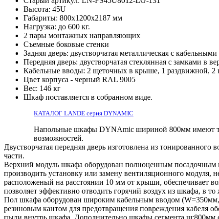
Старый артикул: LN-FS45U8012-LG-131
Высота: 45U
Габариты: 800х1200x2187 мм
Нагрузка: до 600 кг.
2 пары монтажных направляющих
Съемные боковые стенки
Задняя дверь: двустворчатая металлическая с кабельными
Передняя дверь: двустворчатая стеклянная с замками в в
Кабельные вводы: 2 щеточных в крыше, 1 раздвижной, 2 
Цвет корпуса - черный RAL 9005
Вес: 146 кг
Шкаф поставляется в собранном виде.
КАТАЛОГ LANDE серия DYNAMIC
Напольные шкафы DYNAmic шириной 800мм имеют те ж
возможностей.
Двустворчатая передняя дверь изготовлена из тонированного 
части.
Верхний модуль шкафа оборудован полноценным посадочным ме
производить установку или замену вентиляционного модуля, н
расположеный на расстоянии 10 мм от крыши, обеспечивает в
позволяет эффективно отводить горячий воздух из шкафа, в то
Пол шкафа оборудован широким кабельным вводом (W=350мм, 
резиновым кантом для предотвращения повреждения кабеля об
пыли внутрь шкафа. Дополнительно шкафы сегмента ш:800мм 