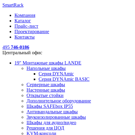
SmartRack
Компания
Каталог
Прайс-лист
Проектирование
Контакты
495
746-0186
Центральный офис
19" Монтажные шкафы LANDE
Напольные шкафы
Серия DYNAmic
Серия DYNAmic BASIC
Серверные шкафы
Настенные шкафы
Открытые стойки
Дополнительное оборудование
Шкафы SAFEbox IP55
Антивандальные шкафы
Звукоизолированные шкафы
Шкафы для аудио/видео
Решения для ЦОД
KVM-консоли