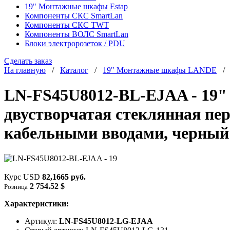
19" Монтажные шкафы Estap
Компоненты СКС SmartLan
Компоненты СКС TWT
Компоненты ВОЛС SmartLan
Блоки электророзеток / PDU
Сделать заказ
На главную
/
Каталог
/
19" Монтажные шкафы LANDE
LN-FS45U8012-BL-EJAA - 19"
двустворчатая стеклянная пер
кабельными вводами, черный
Курс USD
82,1665 руб.
2 754.52 $
Розница
Характеристики:
Артикул:
LN-FS45U8012-LG-EJAA