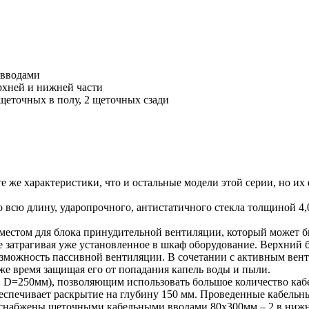
 вводами
ерхней и нижней части
щеточных в полу, 2 щеточных сзади
е характеристики, что и остальные модели этой серии, но их
во всю длину, ударопрочного, антистатичного стекла толщиной 
стом для блока принудительной вентиляции, который может быт
е затрагивая уже установленное в шкаф оборудование. Верхний 
озможность пассивной вентиляции. В сочетании с активным вен
 же время защищая его от попадания капель воды и пыли.
D=250мм), позволяющим использовать большое количество кабе
еспечивает раскрытие на глубину 150 мм. Проведенные кабель
снабжены щеточными кабельными вводами 80х300мм – 2 в нижне