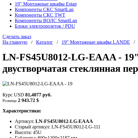
19" Монтажные шкафы Estap
Компоненты СКС SmartLan
Компоненты СКС TWT
Компоненты ВОЛС SmartLan
Блоки электророзеток / PDU
Сделать заказ
На главную
/
Каталог
/
19" Монтажные шкафы LANDE
LN-FS45U8012-LG-EAAA - 19"
двустворчатая стеклянная пер
Курс USD
81,4077 руб.
2 943.72 $
Розница
Характеристики:
Артикул:
LN-FS45U8012-LG-EAAA
Старый артикул: LN-FS45U8012-LG-111
Высота: 45U
Габариты: 800х1200x2187 мм