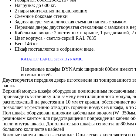
Нагрузка: до 600 кг.
2 пары монтажных направляющих
Съемные боковые стенки
Задняя дверь: металлическая съемная панель с замком
Передняя дверь: двустворчатая стеклянная с замками в в
Кабельные вводы: 2 щеточных в крыше, 1 раздвижной, 2
Цвет корпуса - светло-серый RAL 7035
Вес: 146 кг
Шкаф поставляется в собранном виде.
КАТАЛОГ LANDE серия DYNAMIC
Напольные шкафы DYNAmic шириной 800мм имеют те ж
возможностей.
Двустворчатая передняя дверь изготовлена из тонированного 
части.
Верхний модуль шкафа оборудован полноценным посадочным ме
производить установку или замену вентиляционного модуля, н
расположеный на расстоянии 10 мм от крыши, обеспечивает в
позволяет эффективно отводить горячий воздух из шкафа, в то
Пол шкафа оборудован широким кабельным вводом (W=350мм, 
резиновым кантом для предотвращения повреждения кабеля об
пыли внутрь шкафа. Дополнительно шкафы сегмента ш:800мм 
большого количества кабелей.
Боковые панели шкафа – съемные. Они легко закрепляются и с