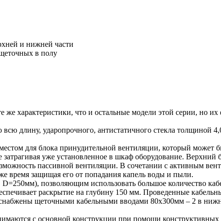
ерхней и нижней части
 щеточных в полу
е характеристики, что и остальные модели этой серии, но их
во всю длину, ударопрочного, антистатичного стекла толщиной 
стом для блока принудительной вентиляции, который может быт
е затрагивая уже установленное в шкаф оборудование. Верхний 
озможность пассивной вентиляции. В сочетании с активным вен
 же время защищая его от попадания капель воды и пыли.
D=250мм), позволяющим использовать большое количество кабе
еспечивает раскрытие на глубину 150 мм. Проведенные кабель
снабжены щеточными кабельными вводами 80х300мм – 2 в нижне
нимаются с основной конструкции при помощи конструктивных п