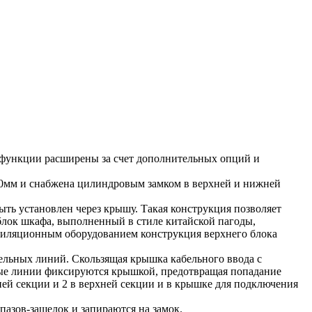
 функции расширены за счет дополнительных опций и
4,0мм и снабжена цилиндровым замком в верхней и нижней
ь установлен через крышу. Такая конструкция позволяет
блок шкафа, выполненный в стиле китайской пагоды,
тиляционным оборудованием конструкция верхнего блока
льных линий. Скользящая крышка кабельного ввода с
ные линии фиксируются крышкой, предотвращая попадание
й секции и 2 в верхней секции и в крышке для подключения
азов-защелок и запираются на замок.