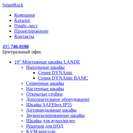
SmartRack
Компания
Каталог
Прайс-лист
Проектирование
Контакты
495
746-0186
Центральный офис
19" Монтажные шкафы LANDE
Напольные шкафы
Серия DYNAmic
Серия DYNAmic BASIC
Серверные шкафы
Настенные шкафы
Открытые стойки
Дополнительное оборудование
Шкафы SAFEbox IP55
Антивандальные шкафы
Звукоизолированные шкафы
Шкафы для аудио/видео
Решения для ЦОД
KVM-консоли