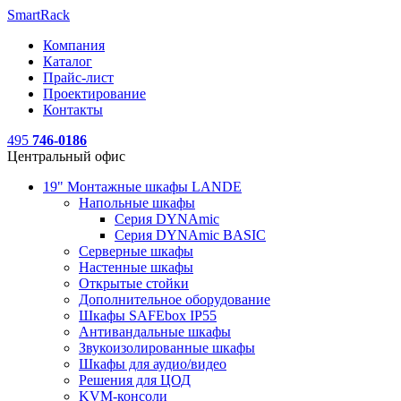
SmartRack
Компания
Каталог
Прайс-лист
Проектирование
Контакты
495
746-0186
Центральный офис
19" Монтажные шкафы LANDE
Напольные шкафы
Серия DYNAmic
Серия DYNAmic BASIC
Серверные шкафы
Настенные шкафы
Открытые стойки
Дополнительное оборудование
Шкафы SAFEbox IP55
Антивандальные шкафы
Звукоизолированные шкафы
Шкафы для аудио/видео
Решения для ЦОД
KVM-консоли