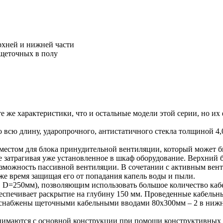
ерхней и нижней части
 щеточных в полу
е характеристики, что и остальные модели этой серии, но их
во всю длину, ударопрочного, антистатичного стекла толщиной 
стом для блока принудительной вентиляции, который может быт
е затрагивая уже установленное в шкаф оборудование. Верхний 
озможность пассивной вентиляции. В сочетании с активным вен
 же время защищая его от попадания капель воды и пыли.
D=250мм), позволяющим использовать большое количество кабе
еспечивает раскрытие на глубину 150 мм. Проведенные кабель
снабжены щеточными кабельными вводами 80х300мм – 2 в нижне
нимаются с основной конструкции при помощи конструктивных п