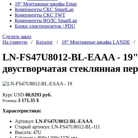
19" Монтажные шкафы Estap
Компоненты СКС SmartLan
Компоненты СКС TWT
Компоненты ВОЛС SmartLan
Блоки электророзеток / PDU
Сделать заказ
На главную
/
Каталог
/
19" Монтажные шкафы LANDE
LN-FS47U8012-BL-EAAA - 19"
двустворчатая стеклянная пер
Курс USD
80,9293 руб.
3 171.35 $
Розница
Характеристики:
Артикул:
LN-FS47U8012-BL-EAAA
Старый артикул: LN-FS47U8012-BL-111
Высота: 47U
Габариты: 800х1200x2276 мм