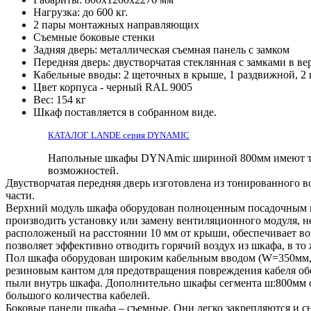
Нагрузка: до 600 кг.
2 пары монтажных направляющих
Съемные боковые стенки
Задняя дверь: металлическая съемная панель с замком
Передняя дверь: двустворчатая стеклянная с замками в в
Кабельные вводы: 2 щеточных в крыше, 1 раздвижной, 2
Цвет корпуса - черный RAL 9005
Вес: 154 кг
Шкаф поставляется в собранном виде.
КАТАЛОГ LANDE серия DYNAMIC
Напольные шкафы DYNAmic шириной 800мм имеют те ж
возможностей.
Двустворчатая передняя дверь изготовлена из тонированного 
части.
Верхний модуль шкафа оборудован полноценным посадочным ме
производить установку или замену вентиляционного модуля, н
расположеный на расстоянии 10 мм от крыши, обеспечивает в
позволяет эффективно отводить горячий воздух из шкафа, в то
Пол шкафа оборудован широким кабельным вводом (W=350мм, 
резиновым кантом для предотвращения повреждения кабеля об
пыли внутрь шкафа. Дополнительно шкафы сегмента ш:800мм 
большого количества кабелей.
Боковые панели шкафа – съемные. Они легко закрепляются и с