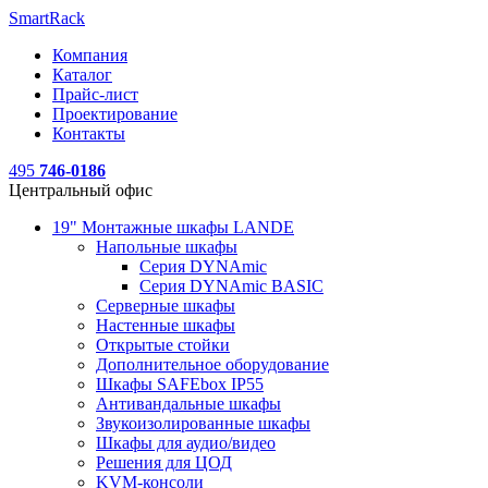
SmartRack
Компания
Каталог
Прайс-лист
Проектирование
Контакты
495
746-0186
Центральный офис
19" Монтажные шкафы LANDE
Напольные шкафы
Серия DYNAmic
Серия DYNAmic BASIC
Серверные шкафы
Настенные шкафы
Открытые стойки
Дополнительное оборудование
Шкафы SAFEbox IP55
Антивандальные шкафы
Звукоизолированные шкафы
Шкафы для аудио/видео
Решения для ЦОД
KVM-консоли