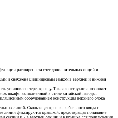
 функции расширены за счет дополнительных опций и
4,0мм и снабжена цилиндровым замком в верхней и нижней
ь установлен через крышу. Такая конструкция позволяет
блок шкафа, выполненный в стиле китайской пагоды,
тиляционным оборудованием конструкция верхнего блока
льных линий. Скользящая крышка кабельного ввода с
ные линии фиксируются крышкой, предотвращая попадание
й секции и 2 в верхней секции и в крышке для подключения