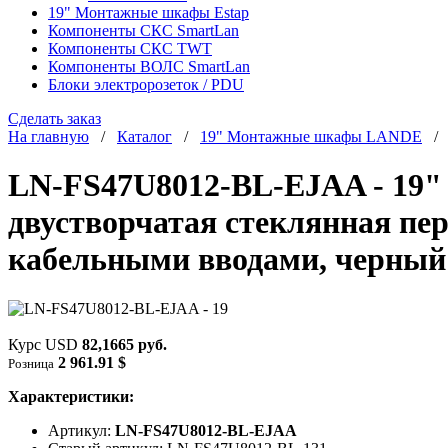
19" Монтажные шкафы Estap
Компоненты СКС SmartLan
Компоненты СКС TWT
Компоненты ВОЛС SmartLan
Блоки электророзеток / PDU
Сделать заказ
На главную
/
Каталог
/
19" Монтажные шкафы LANDE
LN-FS47U8012-BL-EJAA - 19"
двустворчатая стеклянная пер
кабельными вводами, черный
Курс USD
82,1665 руб.
2 961.91 $
Розница
Характеристики:
Артикул:
LN-FS47U8012-BL-EJAA