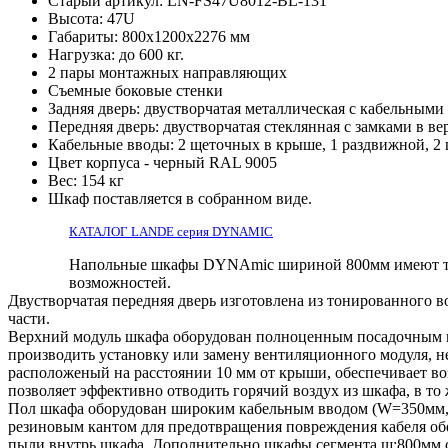
Старый артикул: LN-FS47U8012-BL-131
Высота: 47U
Габариты: 800х1200x2276 мм
Нагрузка: до 600 кг.
2 пары монтажных направляющих
Съемные боковые стенки
Задняя дверь: двустворчатая металлическая с кабельными
Передняя дверь: двустворчатая стеклянная с замками в в
Кабельные вводы: 2 щеточных в крыше, 1 раздвижной, 2 
Цвет корпуса - черный RAL 9005
Вес: 154 кг
Шкаф поставляется в собранном виде.
КАТАЛОГ LANDE серия DYNAMIC
Напольные шкафы DYNAmic шириной 800мм имеют те ж
возможностей.
Двустворчатая передняя дверь изготовлена из тонированного 
части.
Верхний модуль шкафа оборудован полноценным посадочным ме
производить установку или замену вентиляционного модуля, н
расположеный на расстоянии 10 мм от крыши, обеспечивает в
позволяет эффективно отводить горячий воздух из шкафа, в то
Пол шкафа оборудован широким кабельным вводом (W=350мм, 
резиновым кантом для предотвращения повреждения кабеля об
пыли внутрь шкафа. Дополнительно шкафы сегмента ш:800мм 