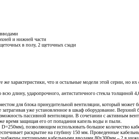
 вводами
ерхней и нижней части
щеточных в полу, 2 щеточных сзади
е характеристики, что и остальные модели этой серии, но их
во всю длину, ударопрочного, антистатичного стекла толщиной 
стом для блока принудительной вентиляции, который может быт
е затрагивая уже установленное в шкаф оборудование. Верхний 
озможность пассивной вентиляции. В сочетании с активным вен
 же время защищая его от попадания капель воды и пыли.
D=250мм), позволяющим использовать большое количество кабе
еспечивает раскрытие на глубину 150 мм. Проведенные кабель
снабжены щеточными кабельными вводами 80х300мм – 2 в нижне