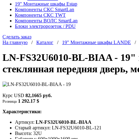
19" Монтажные шкафы Estap
Компоненты СКС SmartLan
Компоненты СКС TWT
Компоненты ВОЛС SmartLan
Блоки электророзеток / PDU
Сделать заказ
На главную
/
Каталог
/
19" Монтажные шкафы LANDE
LN-FS32U6010-BL-BIAA - 19"
стеклянная передняя дверь, м
Курс USD
82,1665 руб.
1 292.17 $
Розница
Характеристики:
Артикул:
LN-FS32U6010-BL-BIAA
Старый артикул: LN-FS32U6010-BL-121
Высота: 32U
Габариты: 600х1000x1609 мм