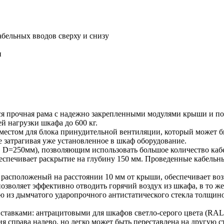
абельных вводов сверху и снизу
и
я прочная рама с надежно закрепленными модулями крыши и по
й нагрузки шкафа до 600 кг.
стом для блока принудительной вентиляции, который может быт
е затрагивая уже установленное в шкаф оборудование.
D=250мм), позволяющим использовать большое количество кабе
еспечивает раскрытие на глубину 150 мм. Проведенные кабель
 расположеный на расстоянии 10 мм от крыши, обеспечивает во
зволяет эффективно отводить горячий воздух из шкафа, в то же
ю из дымчатого ударопрочного антистатического стекла толщин
авками: антрацитовыми для шкафов светло-серого цвета (RAL 
я справа налево, но легко может быть переставлена на другую 