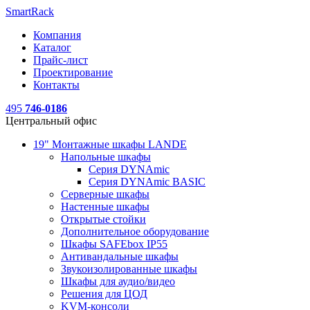
SmartRack
Компания
Каталог
Прайс-лист
Проектирование
Контакты
495
746-0186
Центральный офис
19" Монтажные шкафы LANDE
Напольные шкафы
Серия DYNAmic
Серия DYNAmic BASIC
Серверные шкафы
Настенные шкафы
Открытые стойки
Дополнительное оборудование
Шкафы SAFEbox IP55
Антивандальные шкафы
Звукоизолированные шкафы
Шкафы для аудио/видео
Решения для ЦОД
KVM-консоли