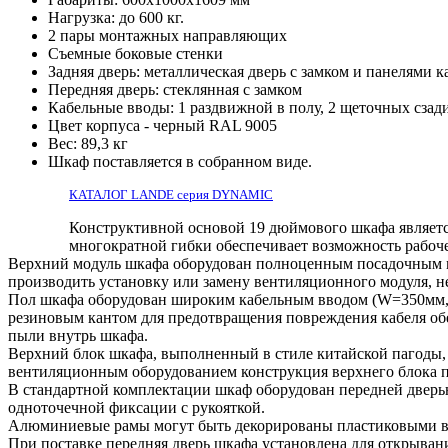
Нагрузка: до 600 кг.
2 пары монтажных направляющих
Съемные боковые стенки
Задняя дверь: металлическая дверь с замком и панелями к
Передняя дверь: стеклянная с замком
Кабельные вводы: 1 раздвижной в полу, 2 щеточных сзад
Цвет корпуса - черный RAL 9005
Вес: 89,3 кг
Шкаф поставляется в собранном виде.
КАТАЛОГ LANDE серия DYNAMIC
Конструктивной основой 19 дюймового шкафа являетс
многократной гибки обеспечивает возможность рабоче
Верхний модуль шкафа оборудован полноценным посадочным ме
производить установку или замену вентиляционного модуля, н
Пол шкафа оборудован широким кабельным вводом (W=350мм, 
резиновым кантом для предотвращения повреждения кабеля об
пыли внутрь шкафа.
Верхний блок шкафа, выполненный в стиле китайской пагоды,
вентиляционным оборудованием конструкция верхнего блока по
В стандартной комплектации шкаф оборудован передней дверь
одноточечной фиксации с рукояткой.
Алюминиевые рамы могут быть декорированы пластиковыми вст
При поставке передняя дверь шкафа установлена для открывани