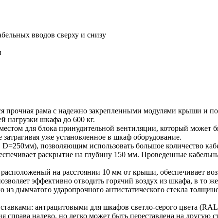
абельных вводов сверху и снизу
и
я прочная рама с надежно закрепленными модулями крыши и по
й нагрузки шкафа до 600 кг.
стом для блока принудительной вентиляции, который может быт
е затрагивая уже установленное в шкаф оборудование.
D=250мм), позволяющим использовать большое количество кабе
еспечивает раскрытие на глубину 150 мм. Проведенные кабель
 расположеный на расстоянии 10 мм от крыши, обеспечивает во
зволяет эффективно отводить горячий воздух из шкафа, в то же
ю из дымчатого ударопрочного антистатического стекла толщин
авками: антрацитовыми для шкафов светло-серого цвета (RAL 
я справа налево, но легко может быть переставлена на другую 