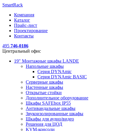
SmartRack
Компания
Каталог
Прайс-лист
Проектирование
Контакты
495
746-0186
Центральный офис
19" Монтажные шкафы LANDE
Напольные шкафы
Серия DYNAmic
Серия DYNAmic BASIC
Серверные шкафы
Настенные шкафы
Открытые стойки
Дополнительное оборудование
Шкафы SAFEbox IP55
Антивандальные шкафы
Звукоизолированные шкафы
Шкафы для аудио/видео
Решения для ЦОД
KVM-консоли