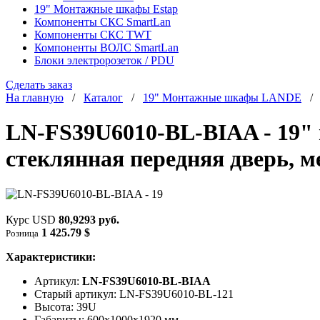
19" Монтажные шкафы Estap
Компоненты СКС SmartLan
Компоненты СКС TWT
Компоненты ВОЛС SmartLan
Блоки электророзеток / PDU
Сделать заказ
На главную
/
Каталог
/
19" Монтажные шкафы LANDE
LN-FS39U6010-BL-BIAA - 19"
стеклянная передняя дверь, 
Курс USD
80,9293 руб.
1 425.79 $
Розница
Характеристики:
Артикул:
LN-FS39U6010-BL-BIAA
Старый артикул: LN-FS39U6010-BL-121
Высота: 39U
Габариты: 600х1000x1920 мм