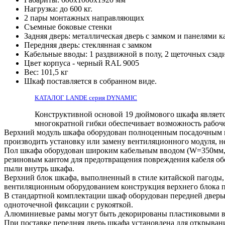
Нагрузка: до 600 кг.
2 пары монтажных направляющих
Съемные боковые стенки
Задняя дверь: металлическая дверь с замком и панелями к
Передняя дверь: стеклянная с замком
Кабельные вводы: 1 раздвижной в полу, 2 щеточных сзад
Цвет корпуса - черный RAL 9005
Вес: 101,5 кг
Шкаф поставляется в собранном виде.
КАТАЛОГ LANDE серия DYNAMIC
Конструктивной основой 19 дюймового шкафа являетс
многократной гибки обеспечивает возможность рабоче
Верхний модуль шкафа оборудован полноценным посадочным ме
производить установку или замену вентиляционного модуля, н
Пол шкафа оборудован широким кабельным вводом (W=350мм, 
резиновым кантом для предотвращения повреждения кабеля об
пыли внутрь шкафа.
Верхний блок шкафа, выполненный в стиле китайской пагоды,
вентиляционным оборудованием конструкция верхнего блока по
В стандартной комплектации шкаф оборудован передней дверь
одноточечной фиксации с рукояткой.
Алюминиевые рамы могут быть декорированы пластиковыми вст
При поставке передняя дверь шкафа установлена для открывани