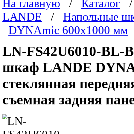
На главную
/
Каталог
LANDE
/
Напольные ш
DYNAmic 600x1000 мм
LN-FS42U6010-BL-B
шкаф LANDE DYNAmi
стеклянная передня
съемная задняя пан