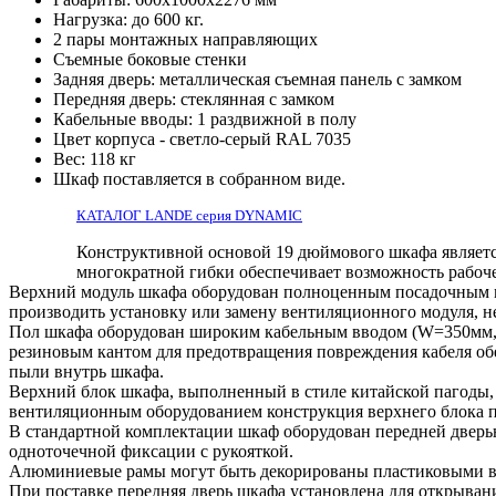
Нагрузка: до 600 кг.
2 пары монтажных направляющих
Съемные боковые стенки
Задняя дверь: металлическая съемная панель с замком
Передняя дверь: стеклянная с замком
Кабельные вводы: 1 раздвижной в полу
Цвет корпуса - светло-серый RAL 7035
Вес: 118 кг
Шкаф поставляется в собранном виде.
КАТАЛОГ LANDE серия DYNAMIC
Конструктивной основой 19 дюймового шкафа являетс
многократной гибки обеспечивает возможность рабоче
Верхний модуль шкафа оборудован полноценным посадочным ме
производить установку или замену вентиляционного модуля, н
Пол шкафа оборудован широким кабельным вводом (W=350мм, 
резиновым кантом для предотвращения повреждения кабеля об
пыли внутрь шкафа.
Верхний блок шкафа, выполненный в стиле китайской пагоды,
вентиляционным оборудованием конструкция верхнего блока по
В стандартной комплектации шкаф оборудован передней дверь
одноточечной фиксации с рукояткой.
Алюминиевые рамы могут быть декорированы пластиковыми вст
При поставке передняя дверь шкафа установлена для открывани