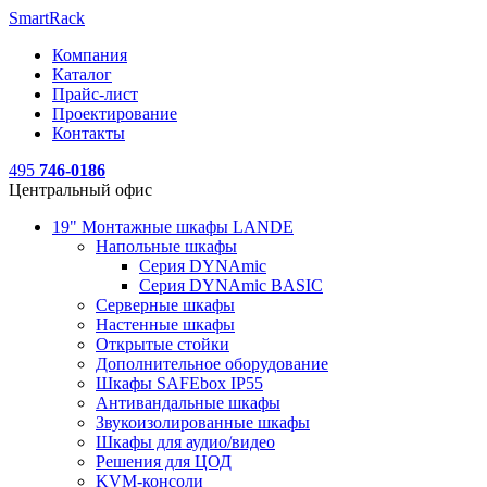
SmartRack
Компания
Каталог
Прайс-лист
Проектирование
Контакты
495
746-0186
Центральный офис
19" Монтажные шкафы LANDE
Напольные шкафы
Серия DYNAmic
Серия DYNAmic BASIC
Серверные шкафы
Настенные шкафы
Открытые стойки
Дополнительное оборудование
Шкафы SAFEbox IP55
Антивандальные шкафы
Звукоизолированные шкафы
Шкафы для аудио/видео
Решения для ЦОД
KVM-консоли