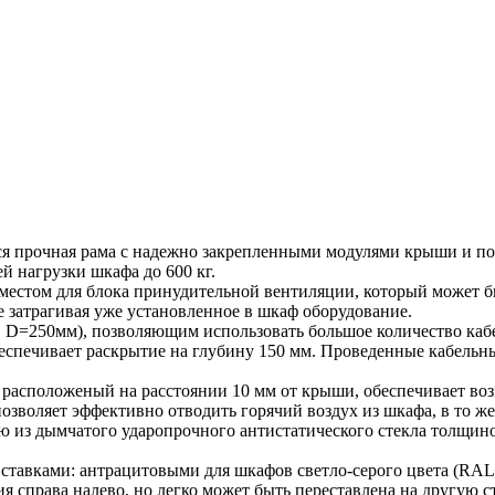
я прочная рама с надежно закрепленными модулями крыши и по
й нагрузки шкафа до 600 кг.
стом для блока принудительной вентиляции, который может быт
е затрагивая уже установленное в шкаф оборудование.
D=250мм), позволяющим использовать большое количество кабе
еспечивает раскрытие на глубину 150 мм. Проведенные кабель
 расположеный на расстоянии 10 мм от крыши, обеспечивает во
зволяет эффективно отводить горячий воздух из шкафа, в то же
ю из дымчатого ударопрочного антистатического стекла толщин
авками: антрацитовыми для шкафов светло-серого цвета (RAL 
я справа налево, но легко может быть переставлена на другую 