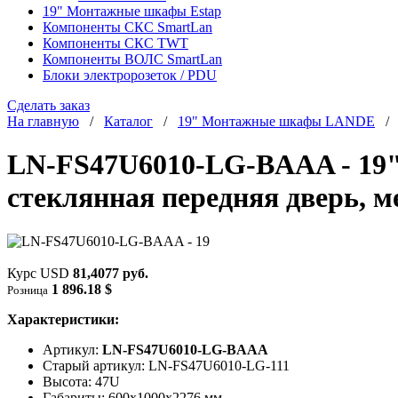
19" Монтажные шкафы Estap
Компоненты СКС SmartLan
Компоненты СКС TWT
Компоненты ВОЛС SmartLan
Блоки электророзеток / PDU
Сделать заказ
На главную
/
Каталог
/
19" Монтажные шкафы LANDE
LN-FS47U6010-LG-BAAA - 19"
стеклянная передняя дверь, м
Курс USD
81,4077 руб.
1 896.18 $
Розница
Характеристики:
Артикул:
LN-FS47U6010-LG-BAAA
Старый артикул: LN-FS47U6010-LG-111
Высота: 47U
Габариты: 600х1000x2276 мм